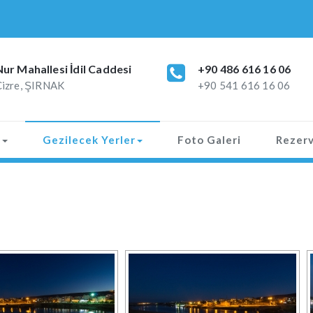
Nur Mahallesi İdil Caddesi
+90 486 616 16 06
Cizre, ŞIRNAK
+90 541 616 16 06
r
Gezilecek Yerler
Foto Galeri
Rezer