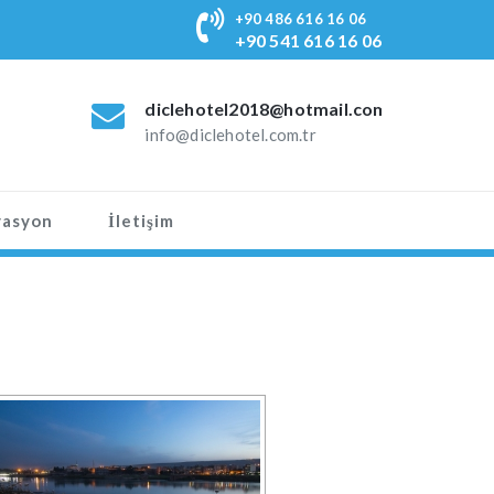
+90 486 616 16 06
+90 541 616 16 06
diclehotel2018@hotmail.com
info@diclehotel.com.tr
vasyon
İletişim