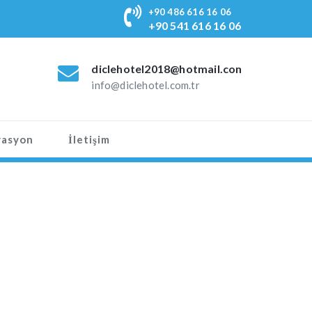
+90 486 616 16 06
+90 541 616 16 06
diclehotel2018@hotmail.com
info@diclehotel.com.tr
vasyon
İletişim