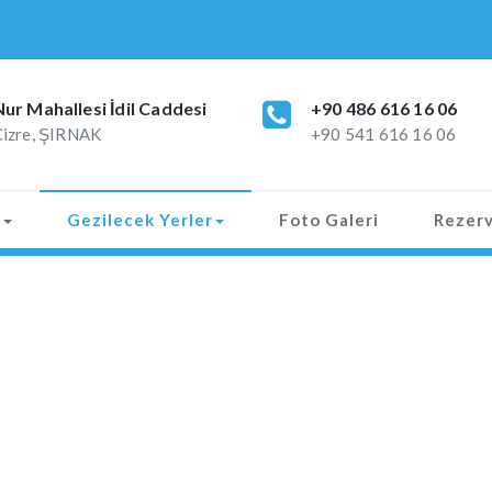
Nur Mahallesi İdil Caddesi
+90 486 616 16 06
Cizre, ŞIRNAK
+90 541 616 16 06
r
Gezilecek Yerler
Foto Galeri
Rezer