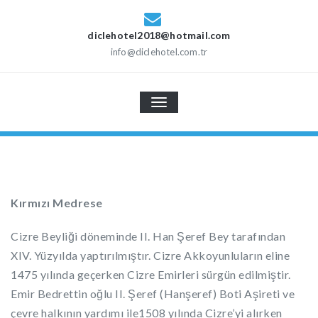
diclehotel2018@hotmail.com
info@diclehotel.com.tr
TOGGLE
NAVIGATION
Kırmızı Medrese
Cizre Beyliği döneminde II. Han Şeref Bey tarafından
XIV. Yüzyılda yaptırılmıştır. Cizre Akkoyunluların eline
1475 yılında geçerken Cizre Emirleri sürgün edilmiştir.
Emir Bedrettin oğlu II. Şeref (Hanşeref) Boti Aşireti ve
çevre halkının yardımı ile1508 yılında Cizre’yi alırken