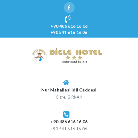
Skip
to
content
+90 486 616 16 06
+90 541 616 16 06
DICLE HOTEL
Cizre'deki Eviniz
Nur Mahallesi İdil Caddesi
Cizre, ŞIRNAK
+90 486 616 16 06
+90 541 616 16 06