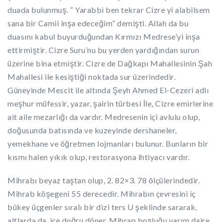
duada bulunmuş. ” Yarabbi ben tekrar Cizre yi alabilsem
sana bir Camii inşa edeceğim” demişti. Allah da bu
duasını kabul buyurduğundan Kırmızı Medrese’yi inşa
ettirmiştir. Cizre Suru’nu bu yerden yardığından surun
üzerine bina etmiştir. Cizre de Dağkapı Mahallesinin Şah
Mahallesi ile kesiştiği noktada sur üzerindedir.
Güneyinde Mescit ile altında Şeyh Ahmed El-Cezeri adlı
meşhur müfessir, yazar, şairin türbesi İle, Cizre emirlerine
ait aile mezarlığı da vardır. Medresenin içi avlulu olup,
doğusunda batısında ve kuzeyinde dershaneler,
yemekhane ve öğretmen lojmanları bulunur. Bunların bir
kısmı halen yıkık olup, restorasyona ihtiyacı vardır.
Mihrabı beyaz taştan olup, 2. 82×3. 78 ölçülerindedir.
Mihrab köşegeni 55 derecedir. Mihrabın çevresini iç
bükey üçgenler sıralı bir dizi ters U şeklinde sararak,
altlarda da, içe doğru döner. Mihrap boşluğu yarım daire