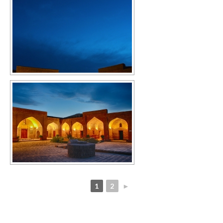
1
2
►