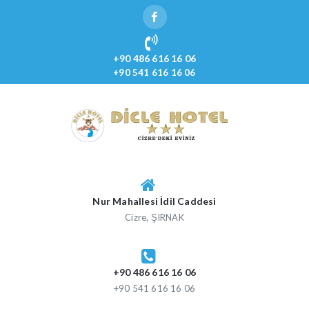
Skip
to
content
+90 486 616 16 06
+90 541 616 16 06
DICLE HOTEL
Cizre'deki Eviniz
Nur Mahallesi İdil Caddesi
Cizre, ŞIRNAK
+90 486 616 16 06
+90 541 616 16 06