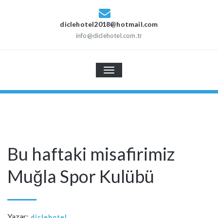
diclehotel2018@hotmail.com
info@diclehotel.com.tr
TOGGLE
NAVIGATION
11 Şubat 2019
Bu haftaki misafirimiz
Muğla Spor Kulübü
Yazar:
diclehotel